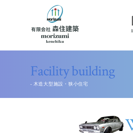
Facility building
- 木造大型施設・狭小住宅
W