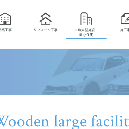
新築工事
リフォーム工事
木造大型施設・
施工
狭小住宅
ooden large facili